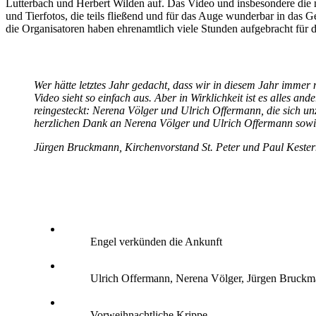
Lutterbach und Herbert Wilden auf. Das Video und insbesondere die m
und Tierfotos, die teils fließend und für das Auge wunderbar in das G
die Organisatoren haben ehrenamtlich viele Stunden aufgebracht für d
Wer hätte letztes Jahr gedacht, dass wir in diesem Jahr imme
Video sieht so einfach aus. Aber in Wirklichkeit ist es alles an
reingesteckt: Nerena Völger und Ulrich Offermann, die sich 
herzlichen Dank an Nerena Völger und Ulrich Offermann sowie
Jürgen Bruckmann, Kirchenvorstand St. Peter und Paul Kester
Engel verkünden die Ankunft
Ulrich Offermann, Nerena Völger, Jürgen Bruck
Vorweihnachtliche Krippe