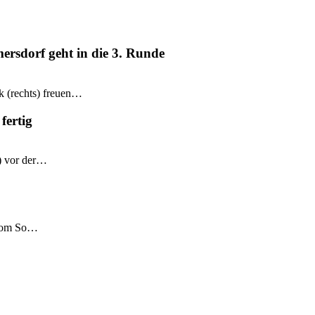
mersdorf geht in die 3. Runde
k (rechts) freuen…
fertig
e) vor der…
 vom So…