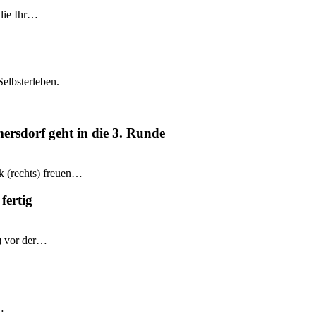
ilie Ihr…
Selbsterleben.
mersdorf geht in die 3. Runde
k (rechts) freuen…
fertig
e) vor der…
…