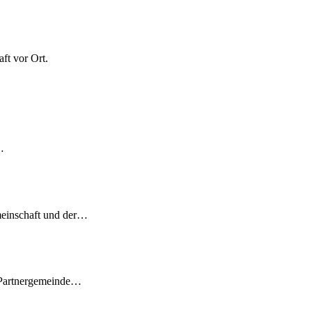
ft vor Ort.
…
meinschaft und der…
 Partnergemeinde…