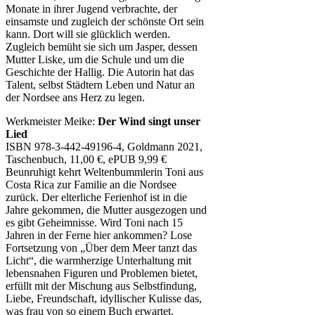
Monate in ihrer Jugend verbrachte, der
einsamste und zugleich der schönste Ort sein
kann. Dort will sie glücklich werden.
Zugleich bemüht sie sich um Jasper, dessen
Mutter Liske, um die Schule und um die
Geschichte der Hallig. Die Autorin hat das
Talent, selbst Städtern Leben und Natur an
der Nordsee ans Herz zu legen.
Werkmeister Meike:
Der Wind singt unser
Lied
ISBN 978-3-442-49196-4, Goldmann 2021,
Taschenbuch, 11,00 €, ePUB 9,99 €
Beunruhigt kehrt Weltenbummlerin Toni aus
Costa Rica zur Familie an die Nordsee
zurück. Der elterliche Ferienhof ist in die
Jahre gekommen, die Mutter ausgezogen und
es gibt Geheimnisse. Wird Toni nach 15
Jahren in der Ferne hier ankommen? Lose
Fortsetzung von „Über dem Meer tanzt das
Licht“, die warmherzige Unterhaltung mit
lebensnahen Figuren und Problemen bietet,
erfüllt mit der Mischung aus Selbstfindung,
Liebe, Freundschaft, idyllischer Kulisse das,
was frau von so einem Buch erwartet.