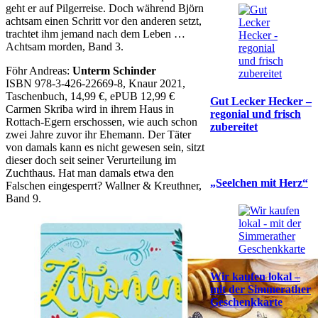
geht er auf Pilgerreise. Doch während Björn
achtsam einen Schritt vor den anderen setzt,
trachtet ihm jemand nach dem Leben …
Achtsam morden, Band 3.
Föhr Andreas:
Unterm Schinder
ISBN 978-3-426-22669-8, Knaur 2021,
Taschenbuch, 14,99 €, ePUB 12,99 €
Gut Lecker Hecker –
Carmen Skriba wird in ihrem Haus in
regonial und frisch
Rottach-Egern erschossen, wie auch schon
zubereitet
zwei Jahre zuvor ihr Ehemann. Der Täter
von damals kann es nicht gewesen sein, sitzt
dieser doch seit seiner Verurteilung im
Zuchthaus. Hat man damals etwa den
„Seelchen mit Herz“
Falschen eingesperrt? Wallner & Kreuthner,
Band 9.
Wir kaufen lokal –
mit der Simmerather
Geschenkkarte