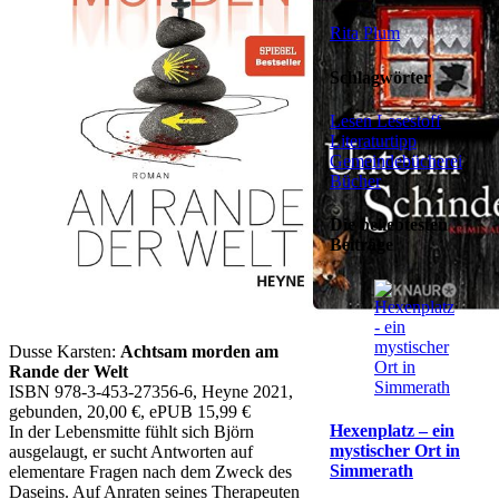
Rita Plum
Schlagwörter
Lesen
Lesestoff
Literaturtipp
Gemeindebücherei
Bücher
Die beliebtesten
Beiträge
Dusse Karsten:
Achtsam morden am
Rande der Welt
ISBN 978-3-453-27356-6, Heyne 2021,
gebunden, 20,00 €, ePUB 15,99 €
Hexenplatz – ein
In der Lebensmitte fühlt sich Björn
mystischer Ort in
ausgelaugt, er sucht Antworten auf
Simmerath
elementare Fragen nach dem Zweck des
Daseins. Auf Anraten seines Therapeuten