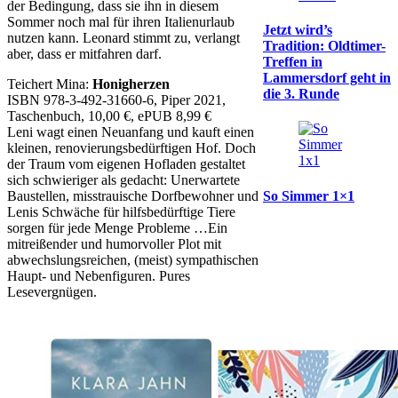
der Bedingung, dass sie ihn in diesem
Sommer noch mal für ihren Italienurlaub
Jetzt wird’s
nutzen kann. Leonard stimmt zu, verlangt
Tradition: Oldtimer-
aber, dass er mitfahren darf.
Treffen in
Lammersdorf geht in
Teichert Mina:
Honigherzen
die 3. Runde
ISBN 978-3-492-31660-6, Piper 2021,
Taschenbuch, 10,00 €, ePUB 8,99 €
Leni wagt einen Neuanfang und kauft einen
kleinen, renovierungsbedürftigen Hof. Doch
der Traum vom eigenen Hofladen gestaltet
sich schwieriger als gedacht: Unerwartete
So Simmer 1×1
Baustellen, misstrauische Dorfbewohner und
Lenis Schwäche für hilfsbedürftige Tiere
sorgen für jede Menge Probleme …Ein
mitreißender und humorvoller Plot mit
abwechslungsreichen, (meist) sympathischen
Haupt- und Nebenfiguren. Pures
Lesevergnügen.