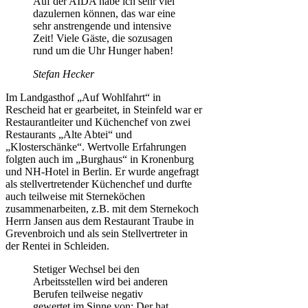
Auf der AIDA habe ich sehr viel
dazulernen können, das war eine
sehr anstrengende und intensive
Zeit! Viele Gäste, die sozusagen
rund um die Uhr Hunger haben!
Stefan Hecker
Im Landgasthof „Auf Wohlfahrt“ in
Rescheid hat er gearbeitet, in Steinfeld war er
Restaurantleiter und Küchenchef von zwei
Restaurants „Alte Abtei“ und
„Klosterschänke“. Wertvolle Erfahrungen
folgten auch im „Burghaus“ in Kronenburg
und NH-Hotel in Berlin. Er wurde angefragt
als stellvertretender Küchenchef und durfte
auch teilweise mit Sterneköchen
zusammenarbeiten, z.B. mit dem Sternekoch
Herrn Jansen aus dem Restaurant Traube in
Grevenbroich und als sein Stellvertreter in
der Rentei in Schleiden.
Stetiger Wechsel bei den
Arbeitsstellen wird bei anderen
Berufen teilweise negativ
gewertet im Sinne von: Der hat