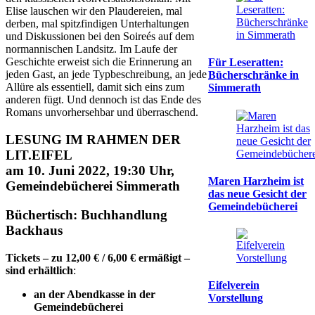
Elise lauschen wir den Plaudereien, mal
derben, mal spitzfindigen Unterhaltungen
und Diskussionen bei den Soireés auf dem
normannischen Landsitz. Im Laufe der
Geschichte erweist sich die Erinnerung an
Für Leseratten:
jeden Gast, an jede Typbeschreibung, an jede
Bücherschränke in
Allüre als essentiell, damit sich eins zum
Simmerath
anderen fügt. Und dennoch ist das Ende des
Romans unvorhersehbar und überraschend.
LESUNG IM RAHMEN DER
LIT.EIFEL
am 10. Juni 2022, 19:30 Uhr,
Maren Harzheim ist
Gemeindebücherei Simmerath
das neue Gesicht der
Gemeindebücherei
Büchertisch: Buchhandlung
Backhaus
Tickets – zu 12,00 € / 6,00 € ermäßigt –
sind erhältlich
:
Eifelverein
an der Abendkasse in der
Vorstellung
Gemeindebücherei