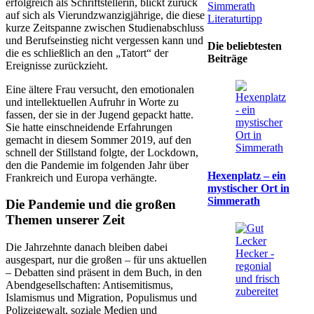
erfolgreich als Schriftstellerin, blickt zurück
Simmerath
auf sich als Vierundzwanzigjährige, die diese
Literaturtipp
kurze Zeitspanne zwischen Studienabschluss
und Berufseinstieg nicht vergessen kann und
Die beliebtesten
die es schließlich an den „Tatort“ der
Beiträge
Ereignisse zurückzieht.
Eine ältere Frau versucht, den emotionalen
und intellektuellen Aufruhr in Worte zu
fassen, der sie in der Jugend gepackt hatte.
Sie hatte einschneidende Erfahrungen
gemacht in diesem Sommer 2019, auf den
schnell der Stillstand folgte, der Lockdown,
den die Pandemie im folgenden Jahr über
Hexenplatz – ein
Frankreich und Europa verhängte.
mystischer Ort in
Simmerath
Die Pandemie und die großen
Themen unserer Zeit
Die Jahrzehnte danach bleiben dabei
ausgespart, nur die großen – für uns aktuellen
– Debatten sind präsent in dem Buch, in den
Abendgesellschaften: Antisemitismus,
Islamismus und Migration, Populismus und
Polizeigewalt, soziale Medien und