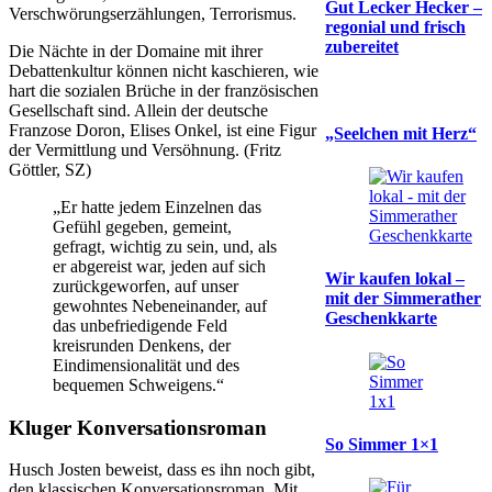
Gut Lecker Hecker –
Verschwörungserzählungen, Terrorismus.
regonial und frisch
zubereitet
Die Nächte in der Domaine mit ihrer
Debattenkultur können nicht kaschieren, wie
hart die sozialen Brüche in der französischen
Gesellschaft sind. Allein der deutsche
Franzose Doron, Elises Onkel, ist eine Figur
„Seelchen mit Herz“
der Vermittlung und Versöhnung. (Fritz
Göttler, SZ)
„Er hatte jedem Einzelnen das
Gefühl gegeben, gemeint,
gefragt, wichtig zu sein, und, als
er abgereist war, jeden auf sich
Wir kaufen lokal –
zurückgeworfen, auf unser
mit der Simmerather
gewohntes Nebeneinander, auf
Geschenkkarte
das unbefriedigende Feld
kreisrunden Denkens, der
Eindimensionalität und des
bequemen Schweigens.“
Kluger Konversationsroman
So Simmer 1×1
Husch Josten beweist, dass es ihn noch gibt,
den klassischen Konversationsroman. Mit