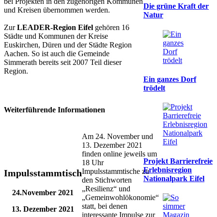
bei Projekten in den zugehörigen Kommunen
Die grüne Kraft der
und Kreisen übernommen werden.
Natur
Zur
LEADER-Region Eifel
gehören 16
Städte und Kommunen der Kreise
Euskirchen, Düren und der Städte Region
Aachen. So ist auch die Gemeinde
Simmerath bereits seit 2007 Teil dieser
Region.
Ein ganzes Dorf
trödelt
Weiterführende Informationen
Am 24. November und
13. Dezember 2021
finden online jeweils um
Projekt Barrierefreie
18 Uhr
Erlebnisregion
Impulsstammtische zu
Impulsstammtisch
Nationalpark Eifel
den Stichworten
„Resilienz“ und
24.November 2021
„Gemeinwohlökonomie“
statt, bei denen
13. Dezember 2021
interessante Impulse zur