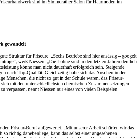
 im Friseurhandwerk sind im Simmerather Salon für Haarmoden im
ark gewandelt
te Struktur für Friseure. „Sechs Betriebe sind hier ansässig – googelt
inträge“, weiß Niessen. „Die Löhne sind in den letzten Jahren deutlich
sleistung könne man nicht dauerhaft erfolgreich sein. Steigende
gen nach Top-Qualität. Gleichzeitig habe sich das Ansehen in der
ge Menschen, die nicht so gut in der Schule waren, das Friseur-
n sich mit den unterschiedlichsten chemischen Zusammensetzungen
 verpassen, nennt Niessen nur eines von vielen Beispielen.
 den Friseur-Beruf aufgewertet. „Mit unserer Arbeit schärfen wir das
 so richtig danebenliege, kann das selbst einer angesehenen