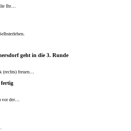
ilie Ihr…
Selbsterleben.
mersdorf geht in die 3. Runde
k (rechts) freuen…
fertig
e) vor der…
…