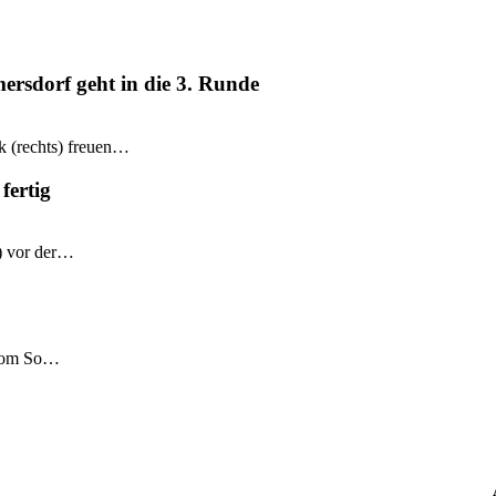
mersdorf geht in die 3. Runde
k (rechts) freuen…
fertig
e) vor der…
 vom So…