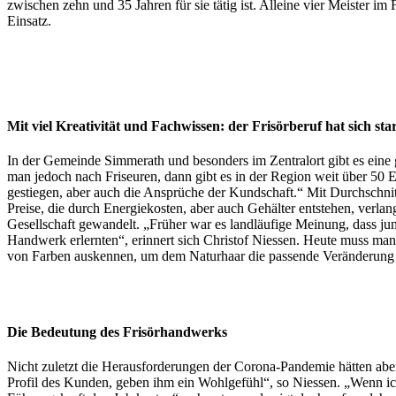
zwischen zehn und 35 Jahren für sie tätig ist. Alleine vier Meister
Einsatz.
Mit viel Kreativität und Fachwissen: der Frisörberuf hat sich st
In der Gemeinde Simmerath und besonders im Zentralort gibt es eine gu
man jedoch nach Friseuren, dann gibt es in der Region weit über 50 E
gestiegen, aber auch die Ansprüche der Kundschaft.“ Mit Durchschnitt
Preise, die durch Energiekosten, aber auch Gehälter entstehen, verlan
Gesellschaft gewandelt. „Früher war es landläufige Meinung, dass jun
Handwerk erlernten“, erinnert sich Christof Niessen. Heute muss ma
von Farben auskennen, um dem Naturhaar die passende Veränderung zu
Die Bedeutung des Frisörhandwerks
Nicht zuletzt die Herausforderungen der Corona-Pandemie hätten aber
Profil des Kunden, geben ihm ein Wohlgefühl“, so Niessen. „Wenn ich