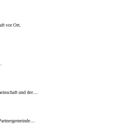
ft vor Ort.
…
meinschaft und der…
 Partnergemeinde…