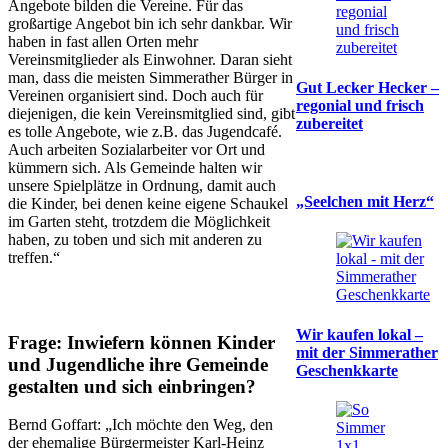
Angebote bilden die Vereine. Für das
großartige Angebot bin ich sehr dankbar. Wir
haben in fast allen Orten mehr
Vereinsmitglieder als Einwohner. Daran sieht
man, dass die meisten Simmerather Bürger in
Gut Lecker Hecker –
Vereinen organisiert sind. Doch auch für
regonial und frisch
diejenigen, die kein Vereinsmitglied sind, gibt
zubereitet
es tolle Angebote, wie z.B. das Jugendcafé.
Auch arbeiten Sozialarbeiter vor Ort und
kümmern sich. Als Gemeinde halten wir
unsere Spielplätze in Ordnung, damit auch
„Seelchen mit Herz“
die Kinder, bei denen keine eigene Schaukel
im Garten steht, trotzdem die Möglichkeit
haben, zu toben und sich mit anderen zu
treffen.“
Wir kaufen lokal –
Frage: Inwiefern können Kinder
mit der Simmerather
und Jugendliche ihre Gemeinde
Geschenkkarte
gestalten und sich einbringen?
Bernd Goffart: „Ich möchte den Weg, den
der ehemalige Bürgermeister Karl-Heinz