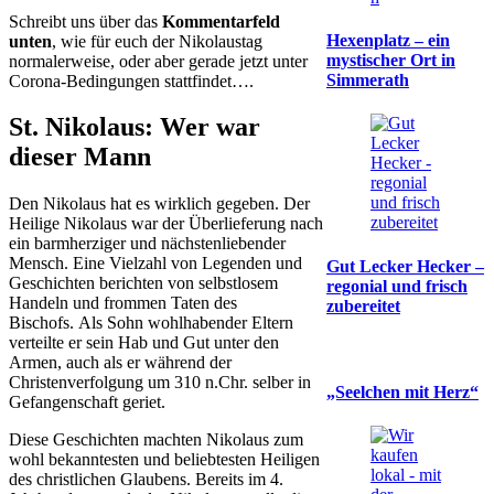
Schreibt uns über das
Kommentarfeld
Hexenplatz – ein
unten
, wie für euch der Nikolaustag
mystischer Ort in
normalerweise, oder aber gerade jetzt unter
Simmerath
Corona-Bedingungen stattfindet….
St. Nikolaus: Wer war
dieser Mann
Den Nikolaus hat es wirklich gegeben. Der
Heilige Nikolaus war der Überlieferung nach
ein barmherziger und nächstenliebender
Mensch. Eine Vielzahl von Legenden und
Gut Lecker Hecker –
Geschichten berichten von selbstlosem
regonial und frisch
Handeln und frommen Taten des
zubereitet
Bischofs. Als Sohn wohlhabender Eltern
verteilte er sein Hab und Gut unter den
Armen, auch als er während der
Christenverfolgung um 310 n.Chr. selber in
„Seelchen mit Herz“
Gefangenschaft geriet.
Diese Geschichten machten Nikolaus zum
wohl bekanntesten und beliebtesten Heiligen
des christlichen Glaubens. Bereits im 4.