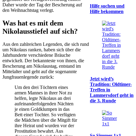
Daher wurde der Tag der Bescherung auf
Hilfe suchen und
den Weihnachtstag verlegt.
Hilfe bekommen
Was hat es mit dem
Nikolausstiefel auf sich?
Aus den zahlreichen Legenden, die sich rund
um Nikolaus ranken, haben sich über die
Jahrhunderte verschiedene Bräuche
entwickelt. Der bekannteste von ihnen, die
Bescherung am Nikolaustag, entstand im
Mittelalter und geht auf die sogenannte
Jungfrauenlegende zurück:
Jetzt wird’s
Tradition: Oldtimer-
Um den drei Töchtern eines
Treffen in
armen Mannes in ihrer Not zu
Lammersdorf geht in
helfen, legte Nikolaus an drei
die 3. Runde
aufeinanderfolgenden Nächten
je einen Goldklumpen in das
Bett einer Tochter. So verfügten
die Mädchen über die Mitgift für
ihre Heirat und wurden vor der
Prostitution bewahrt. Aus
So Simmer 1×1