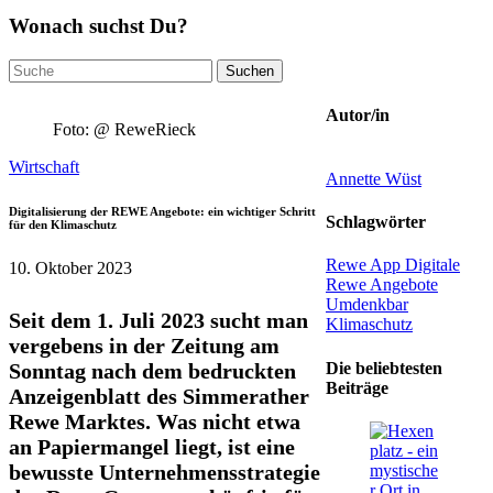
Wonach suchst Du?
Suchen
nach:
Autor/in
Foto: @ ReweRieck
Wirtschaft
Annette Wüst
Digitalisierung der REWE Angebote: ein wichtiger Schritt
Schlagwörter
für den Klimaschutz
Rewe
App
Digitale
10. Oktober 2023
Rewe Angebote
Umdenkbar
Seit dem 1. Juli 2023 sucht man
Klimaschutz
vergebens in der Zeitung am
Die beliebtesten
Sonntag nach dem bedruckten
Beiträge
Anzeigenblatt des Simmerather
Rewe Marktes. Was nicht etwa
an Papiermangel liegt, ist eine
bewusste Unternehmensstrategie