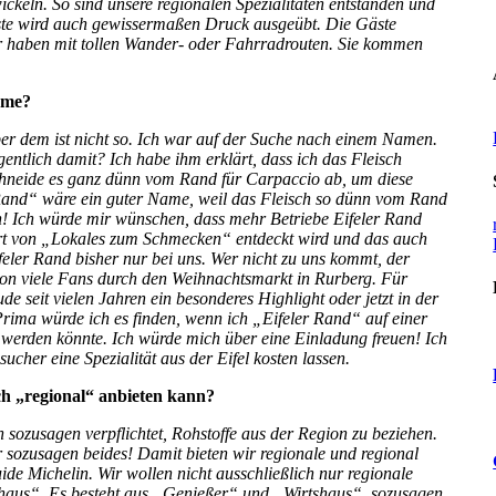
keln. So sind unsere regionalen Spezialitäten entstanden und
te wird auch gewissermaßen Druck ausgeübt. Die Gäste
r haben mit tollen Wander- oder Fahrradrouten. Sie kommen
Name?
r dem ist nicht so. Ich war auf der Suche nach einem Namen.
ntlich damit? Ich habe ihm erklärt, dass ich das Fleisch
schneide es ganz dünn vom Rand für Carpaccio ab, um diese
Rand“ wäre ein guter Name, weil das Fleisch so dünn vom Rand
n! Ich würde mir wünschen, dass mehr Betriebe Eifeler Rand
rt von „Lokales zum Schmecken“ entdeckt wird und das auch
ifeler Rand bisher nur bei uns. Wer nicht zu uns kommt, der
hon viele Fans durch den Weihnachtsmarkt in Rurberg. Für
 seit vielen Jahren ein besonderes Highlight oder jetzt in der
ma würde ich es finden, wenn ich „Eifeler Rand“ auf einer
 werden könnte. Ich würde mich über eine Einladung freuen! Ich
ucher eine Spezialität aus der Eifel kosten lassen.
ch „regional“ anbieten kann?
 sozusagen verpflichtet, Rohstoffe aus der Region zu beziehen.
sozusagen beides! Damit bieten wir regionale und regional
de Michelin. Wir wollen nicht ausschließlich nur regionale
aus“. Es besteht aus „Genießer“ und „Wirtshaus“, sozusagen