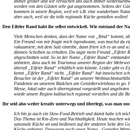
immer größer und wir versuchen uns auch immer weiterzuentwic
werden von den Gästen sehr gut angenommen. Seitens der Gäs
kommen in unsere Region, weil wir z.B. eine wunderbare Natu
aber auch, weil sie die tolle regionale Küche genießen wollen!
Den Eifeler Rand habt ihr selbst entwickelt. Wie entstand der 
Viele Menschen denken, dass der Name von „Rind“ kommt, abe
Ein Freund von mir fragte mich irgendwann, was machst du eige
vakuumiere, mit dem Salz einreibe, dann friere ich es an und 
dünnen Scheiben zu erhalten. Da sagte mein Freund „Eifeler 
abgeschnitten wird. So ist der Name „Eifeler Rand“ entstande
anbieten, dass auch im Tourismus unserer Region der Mehrwe
überall „Eifeler Rand“ erhältlich sein könnte. Leider gibt es E
kennt „Eifeler Rand“ nicht. „Eifeler Rand“ hat inzwischen sc
Besucher ist der „Eifeler Rand“ an unserer Weihnachtsmarktbude
Pandemie an unserem Büdchen am Genießerwirtshaus to go. Pri
Messe, lokal oder auch überregional vorgestellt und angeboten
würde unsere Region kulinarisch regional vorstellen und die Bes
Ihr seid also weiter kreativ unterwegs und überlegt, was man no
Ich bin ja auch ein Slow-Food-Betrieb und damit habe ich mich
Das Thema ist Km-Zero und Nachhaltigkeit. Heute machen wir 
saisonale Küche an und bedienen auf der anderen Seite den Gui
Küche anbieten. Deswegen auch unser Name „Genießer Wirtsh