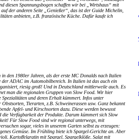
nd diesen Spannungsbogen schaffen wir bei „Wirtshaus“ mit
auf der anderen Seite „Genießer“, das ist der Guide Michelin,
itäten anbieten, z.B. französische Küche. Dafür kaufe ich
 in den 1980er Jahren, als der erste MC Donalds nach Italien
e der ADAC im Automobilbereich. In Italien ist das auch ein
anisiert, riesig groß! Und in Deutschland mittlerweile auch. Es
hnet man die regionalen Gruppen von Slow Food. Wir hier
Spezialitäten und deren Erhalt kümmert. Infos unter
r Obstsorten, Tierarten, z.B. Schweinerassen usw. Ganz bekannt
bende Apfel- und Kirschsorten dazu. Diese werden bewusst
d die Verfügbarkeit der Produkte. Darum kümmert sich Slow
keit! Für Slow Food sind wir regional unterwegs, mit
rsuchen sogar, vieles in unserem Garten selbst zu erzeugen:
genes Gemüse. Im Frühling biete ich Spargel-Gerichte an. Aber
li, Kartoffelgratin mit Spargel, Spargelklöße, Salat mit