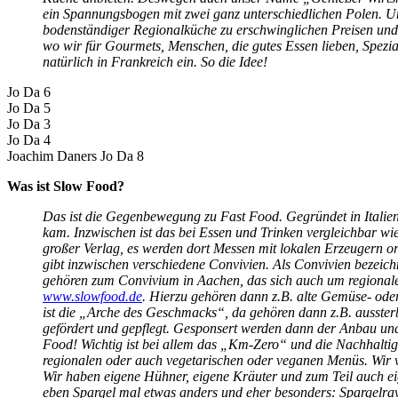
ein Spannungsbogen mit zwei ganz unterschiedlichen Polen. U
bodenständiger Regionalküche zu erschwinglichen Preisen und 
wo wir für Gourmets, Menschen, die gutes Essen lieben, Spezial
natürlich in Frankreich ein. So die Idee!
Jo Da 6
Jo Da 5
Jo Da 3
Jo Da 4
Joachim Daners
Jo Da 8
Was ist Slow Food?
Das ist die Gegenbewegung zu Fast Food. Gegründet in Italien
kam. Inzwischen ist das bei Essen und Trinken vergleichbar wi
großer Verlag, es werden dort Messen mit lokalen Erzeugern org
gibt inzwischen verschiedene Convivien. Als Convivien bezeic
gehören zum Convivium in Aachen, das sich auch um regionale 
www.slowfood.de
. Hierzu gehören dann z.B. alte Gemüse- ode
ist die „Arche des Geschmacks“, da gehören dann z.B. ausster
gefördert und gepflegt. Gesponsert werden dann der Anbau un
Food! Wichtig ist bei allem das „Km-Zero“ und die Nachhaltig
regionalen oder auch vegetarischen oder veganen Menüs. Wir ve
Wir haben eigene Hühner, eigene Kräuter und zum Teil auch ei
eben Spargel mal etwas anders und eher besonders: Spargelravio