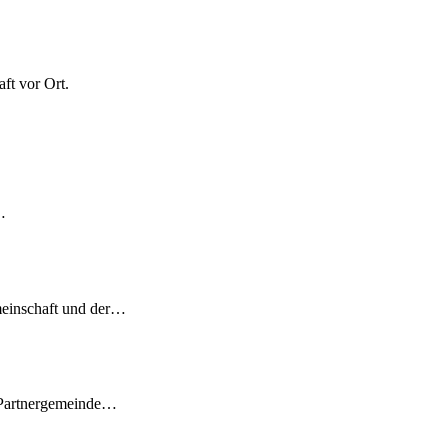
ft vor Ort.
…
meinschaft und der…
 Partnergemeinde…