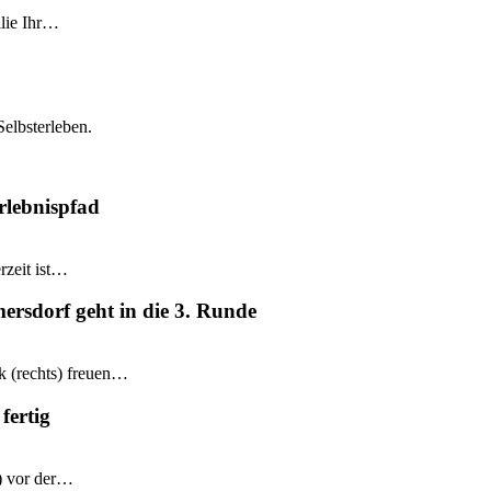
ilie Ihr…
Selbsterleben.
rlebnispfad
rzeit ist…
mersdorf geht in die 3. Runde
k (rechts) freuen…
fertig
e) vor der…