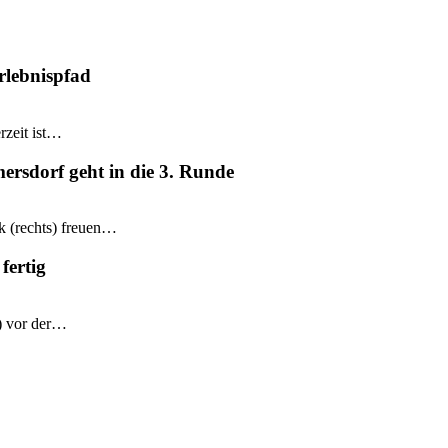
rlebnispfad
rzeit ist…
mersdorf geht in die 3. Runde
k (rechts) freuen…
fertig
e) vor der…