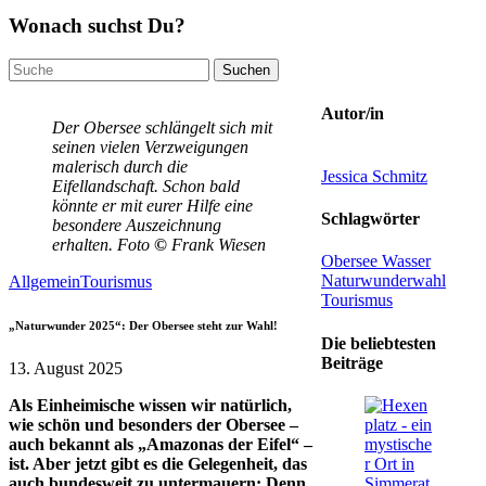
Wonach suchst Du?
Suchen
nach:
Autor/in
Der Obersee schlängelt sich mit
seinen vielen Verzweigungen
malerisch durch die
Jessica Schmitz
Eifellandschaft. Schon bald
könnte er mit eurer Hilfe eine
Schlagwörter
besondere Auszeichnung
erhalten. Foto
©
Frank Wiesen
Obersee
Wasser
Naturwunderwahl
Allgemein
Tourismus
Tourismus
„Naturwunder 2025“: Der Obersee steht zur Wahl!
Die beliebtesten
Beiträge
13. August 2025
Als Einheimische wissen wir natürlich,
wie schön und besonders der Obersee –
auch bekannt als „Amazonas der Eifel“ –
ist. Aber jetzt gibt es die Gelegenheit, das
auch bundesweit zu untermauern: Denn