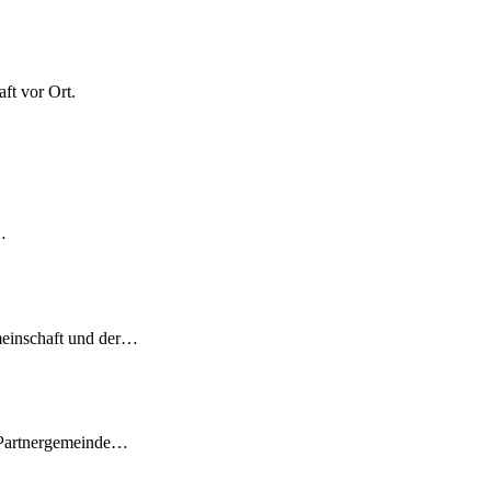
ft vor Ort.
…
meinschaft und der…
 Partnergemeinde…