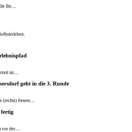
ilie Ihr…
Selbsterleben.
rlebnispfad
rzeit ist…
mersdorf geht in die 3. Runde
k (rechts) freuen…
fertig
e) vor der…