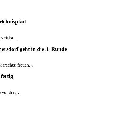
rlebnispfad
rzeit ist…
mersdorf geht in die 3. Runde
k (rechts) freuen…
fertig
e) vor der…