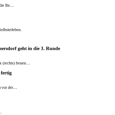
ilie Ihr…
Selbsterleben.
mersdorf geht in die 3. Runde
k (rechts) freuen…
fertig
e) vor der…
…