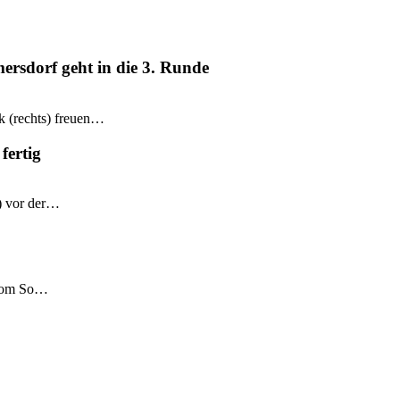
mersdorf geht in die 3. Runde
k (rechts) freuen…
fertig
e) vor der…
 vom So…