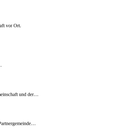
ft vor Ort.
…
meinschaft und der…
 Partnergemeinde…