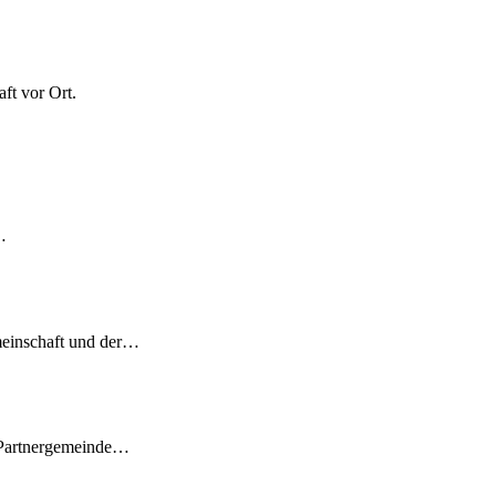
ft vor Ort.
…
meinschaft und der…
 Partnergemeinde…