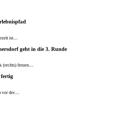
rlebnispfad
rzeit ist…
mersdorf geht in die 3. Runde
k (rechts) freuen…
fertig
e) vor der…