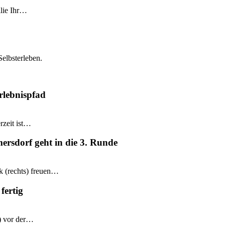
ilie Ihr…
Selbsterleben.
rlebnispfad
rzeit ist…
mersdorf geht in die 3. Runde
k (rechts) freuen…
fertig
e) vor der…