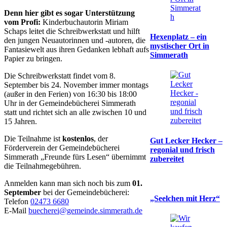
Denn hier gibt es sogar Unterstützung
vom Profi:
Kinderbuchautorin Miriam
Schaps leitet die Schreibwerkstatt und hilft
Hexenplatz – ein
den jungen Neuautorinnen und -autoren, die
mystischer Ort in
Fantasiewelt aus ihren Gedanken lebhaft aufs
Simmerath
Papier zu bringen.
Die Schreibwerkstatt findet vom 8.
September bis 24. November immer montags
(außer in den Ferien) von 16:30 bis 18:00
Uhr in der Gemeindebücherei Simmerath
statt und richtet sich an alle zwischen 10 und
15 Jahren.
Die Teilnahme ist
kostenlos
, der
Gut Lecker Hecker –
Förderverein der Gemeindebücherei
regonial und frisch
Simmerath „Freunde fürs Lesen“ übernimmt
zubereitet
die Teilnahmegebühren.
Anmelden kann man sich noch bis zum
01.
September
bei der Gemeindebücherei:
„Seelchen mit Herz“
Telefon
02473 6680
E-Mail
buecherei@gemeinde.simmerath.de