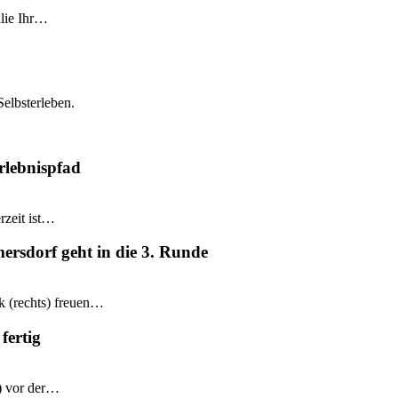
ilie Ihr…
Selbsterleben.
rlebnispfad
rzeit ist…
mersdorf geht in die 3. Runde
k (rechts) freuen…
fertig
e) vor der…