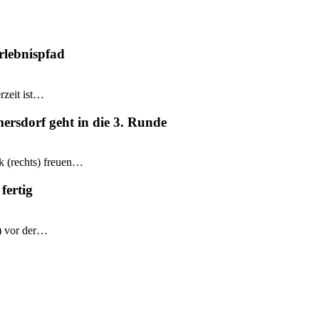
rlebnispfad
rzeit ist…
mersdorf geht in die 3. Runde
k (rechts) freuen…
fertig
e) vor der…