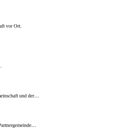
ft vor Ort.
…
meinschaft und der…
 Partnergemeinde…