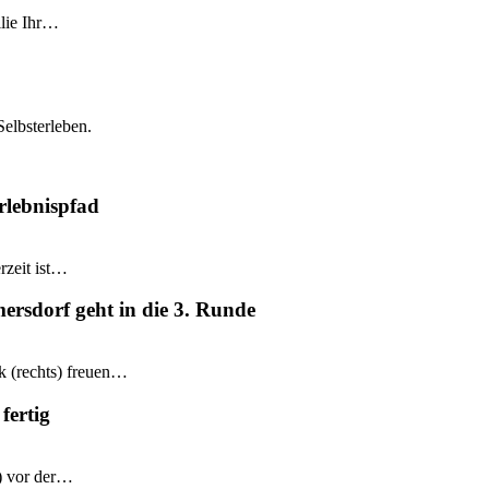
ilie Ihr…
Selbsterleben.
rlebnispfad
rzeit ist…
mersdorf geht in die 3. Runde
k (rechts) freuen…
fertig
e) vor der…