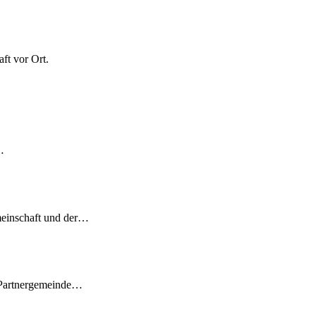
ft vor Ort.
…
meinschaft und der…
 Partnergemeinde…