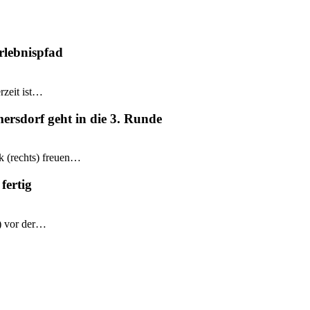
rlebnispfad
rzeit ist…
mersdorf geht in die 3. Runde
k (rechts) freuen…
fertig
e) vor der…