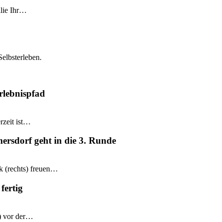
ilie Ihr…
Selbsterleben.
rlebnispfad
rzeit ist…
mersdorf geht in die 3. Runde
k (rechts) freuen…
fertig
e) vor der…