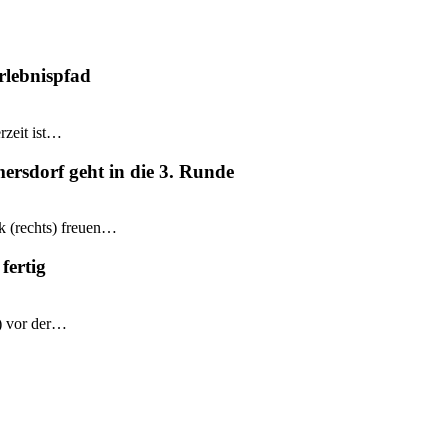
rlebnispfad
rzeit ist…
mersdorf geht in die 3. Runde
k (rechts) freuen…
fertig
e) vor der…