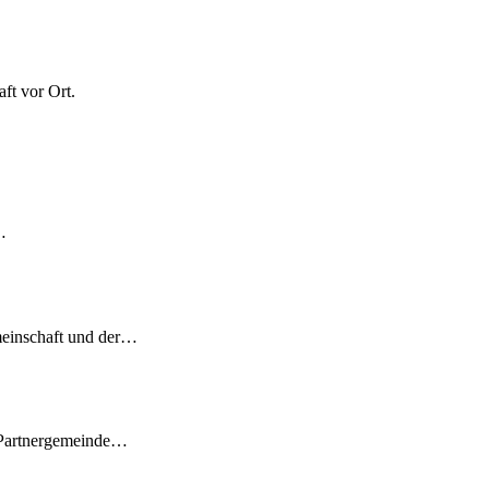
ft vor Ort.
…
meinschaft und der…
 Partnergemeinde…