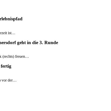
rlebnispfad
rzeit ist…
mersdorf geht in die 3. Runde
k (rechts) freuen…
fertig
e) vor der…