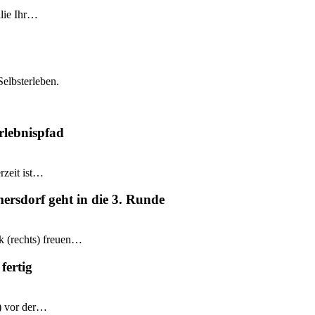
ilie Ihr…
Selbsterleben.
rlebnispfad
rzeit ist…
mersdorf geht in die 3. Runde
k (rechts) freuen…
fertig
e) vor der…