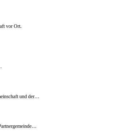
ft vor Ort.
…
meinschaft und der…
 Partnergemeinde…