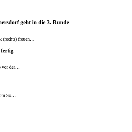
mersdorf geht in die 3. Runde
k (rechts) freuen…
fertig
e) vor der…
 vom So…