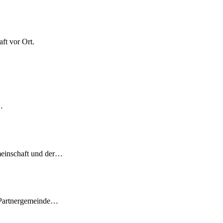
ft vor Ort.
…
meinschaft und der…
 Partnergemeinde…