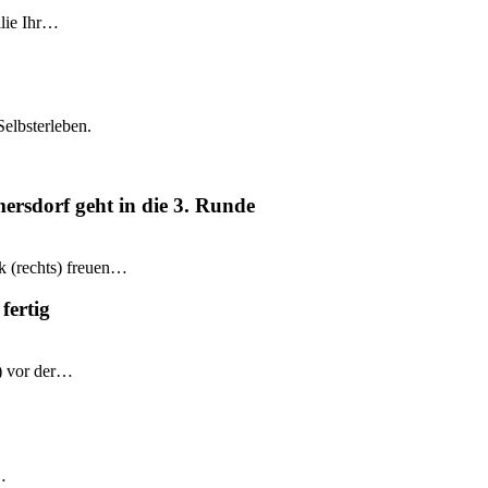
ilie Ihr…
Selbsterleben.
mersdorf geht in die 3. Runde
k (rechts) freuen…
fertig
e) vor der…
…