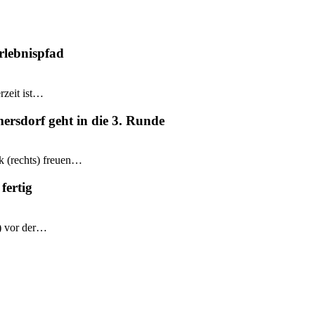
rlebnispfad
rzeit ist…
mersdorf geht in die 3. Runde
k (rechts) freuen…
fertig
e) vor der…