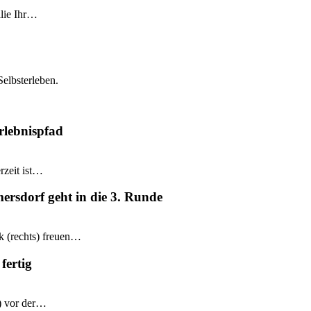
ilie Ihr…
Selbsterleben.
rlebnispfad
rzeit ist…
mersdorf geht in die 3. Runde
k (rechts) freuen…
fertig
e) vor der…