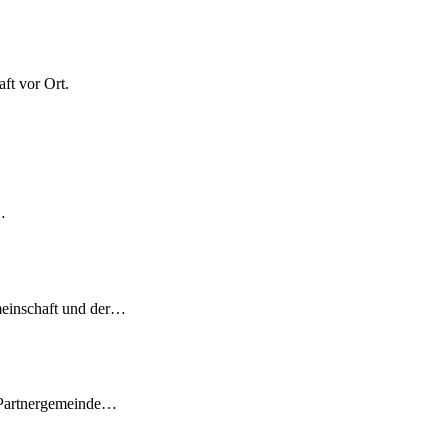
ft vor Ort.
…
meinschaft und der…
 Partnergemeinde…